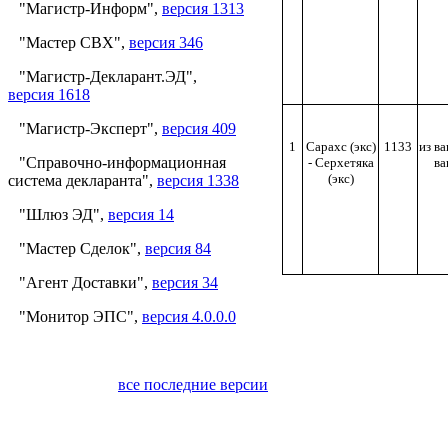
"Магистр-Информ",
версия 1313
"Мастер СВХ",
версия 346
"Магистр-Декларант.ЭД",
версия 1618
"Магистр-Эксперт",
версия 409
1
Сарахс (экс)
1133
из ва
"Справочно-информационная
- Серхетяка
ва
(экс)
система декларанта",
версия 1338
"Шлюз ЭД",
версия 14
"Мастер Сделок",
версия 84
"Агент Доставки",
версия 34
"Монитор ЭПС",
версия 4.0.0.0
все последние версии