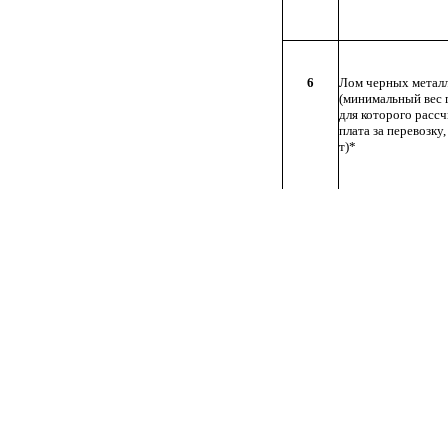
6
Лом черных метал
(минимальный вес г
для которого расс
плата за перевозку,
т)*