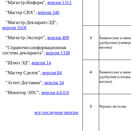
"Магистр-Информ",
версия 1313
"Мастер СВХ",
версия 346
"Магистр-Декларант.ЭД",
версия 1618
"Магистр-Эксперт",
версия 409
3
Химические и мин
удобрения (универ
"Справочно-информационная
вагоны)
система декларанта",
версия 1338
"Шлюз ЭД",
версия 14
4
Химические и мин
"Мастер Сделок",
версия 84
удобрения (специ
вагоны)
"Агент Доставки",
версия 34
"Монитор ЭПС",
версия 4.0.0.0
5
Черные металлы
все последние версии