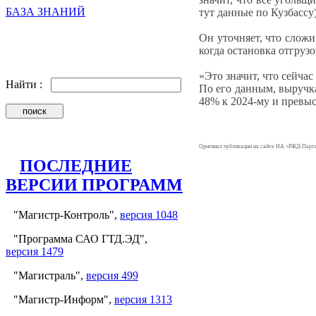
БАЗА ЗНАНИЙ
тут данные по Кузбассу
Он уточняет, что сложи
когда остановка отгруз
«Это значит, что сейча
Найти :
По его данным, выручка
48% к 2024-му и превыс
Оригинал публикации на сайте ИА «РЖД-Парт
ПОСЛЕДНИЕ
ВЕРСИИ ПРОГРАММ
"Магистр-Контроль",
версия 1048
"Программа САО ГТД.ЭД",
версия 1479
"Магистраль",
версия 499
"Магистр-Информ",
версия 1313