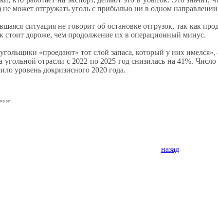
) не может отгружать уголь с прибылью ни в одном направлении
вшаяся ситуация не говорит об остановке отгрузок, так как п
ок стоит дороже, чем продолжение их в операционный минус.
с угольщики «проедают» тот слой запаса, который у них имелся»,
 угольной отрасли с 2022 по 2025 год снизилась на 41%. Число
ило уровень докризисного 2020 года.
нер.ру»
назад