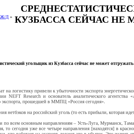
СРЕДНЕСТАТИСТИЧЕС
КУЗБАССА СЕЙЧАС НЕ М
 Ж/Д
»
истический угольщик из Кузбасса сейчас не может отгружать
рат на логистику привели к убыточности экспорта энергетическо
нии NEFT Research и основатель аналитического агентства 
о экспорта, прошедшей в ММПЦ «Россия сегодня».
ния нетбэков на российский уголь (то есть прибыли, которая иде
 по всем основным направлениям – Усть-Луга, Мурманск, Таман
я, то сегодня уже все четыре направления [находятся] в красно
ики, кто работает на экспорт, делают это в убыток. Это значит,