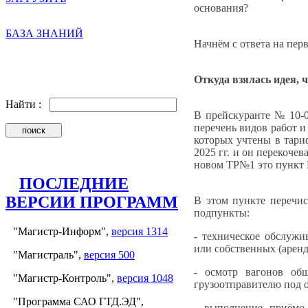
основания?
БАЗА ЗНАНИЙ
Начнём с ответа на пер
Откуда взялась идея, 
Найти :
В прейскуранте № 10-0
перечень видов работ и
которых учтены в тари
2025 гг. и он перекочев
новом ТР№1 это пункт 
ПОСЛЕДНИЕ
ВЕРСИИ ПРОГРАММ
В этом пункте перечис
подпункты:
"Магистр-Информ",
версия 1314
- техническое обслуж
или собственных (арен
"Магистраль",
версия 500
- осмотр вагонов об
"Магистр-Контроль",
версия 1048
грузоотправителю под 
"Программа САО ГТД.ЭД",
- выполнение приёмо-