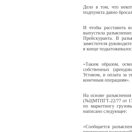
Дело в том, что неко
подпункта давно бросала
И чтобы расставить в
выпустила разъяснение
Прейскуранта. В разъ
заместителя руководит
в конце подытоживалос
«Таким образом, осм
собственных (арендов
Уставом, и оплата за 
конечным операциям».
На основе разъяснени
(№ЦМТПГТ-22/77 от 17.
по маркетингу грузов
написано следующее:
«Сообщается разъясне
применения положений 