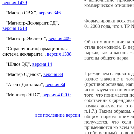
версия 1479
коммерческом отношени
"Мастер СВХ",
версия 346
Формулировки всех эти
"Магистр-Декларант.ЭД",
01 2003 года, что в ТР №
версия 1618
"Магистр-Эксперт",
версия 409
Обратим внимание на од
стала возможной. В пе
"Справочно-информационная
парка», так и вагоны 
система декларанта",
версия 1338
вагоны общего парка.
"Шлюз ЭД",
версия 14
Прежде чем следовать 
"Мастер Сделок",
версия 84
разное значение в то
(противопоставляя, на
"Агент Доставки",
версия 34
используем это поняти
"Монитор ЭПС",
версия 4.0.0.0
того, что понимается 
собственных (арендова
рамках документа, это
п.1.7.) Таким образом
все последние версии
общим парком примени
получается, что есл
применяются ко всем в
к собственным), то во в