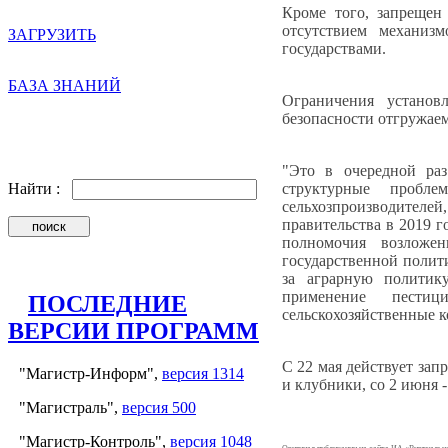
Кроме того, запрещен
отсутствием механиз
ЗАГРУЗИТЬ
государствами.
БАЗА ЗНАНИЙ
Ограничения установ
безопасности отгружае
"Это в очередной ра
структурные пробл
Найти :
сельхозпроизводителе
правительства в 2019 
полномочия возложе
государственной полит
за аграрную политику
применение пестиц
ПОСЛЕДНИЕ
сельскохозяйственные к
ВЕРСИИ ПРОГРАММ
С 22 мая действует зап
"Магистр-Информ",
версия 1314
и клубники, со 2 июня -
"Магистраль",
версия 500
"Магистр-Контроль",
версия 1048