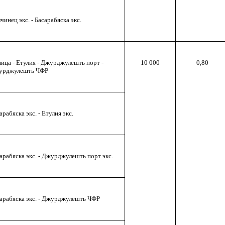
чинец экс. - Басарабяска экс.
ица - Етулия - Джурджулешть порт -
10 000
0,80
урджулешть ЧФР
арабяска экс. - Етулия экс.
арабяска экс. - Джурджулешть порт экс.
арабяска экс. - Джурджулешть ЧФР