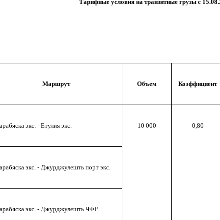
Тарифные условия на транзитные грузы с 15.08.20
Маршрут
Объем
Коэффициент
арабяска экс. - Етулия экс.
10 000
0,80
арабяска экс. - Джурджулешть порт экс.
арабяска экс. - Джурджулешть ЧФР