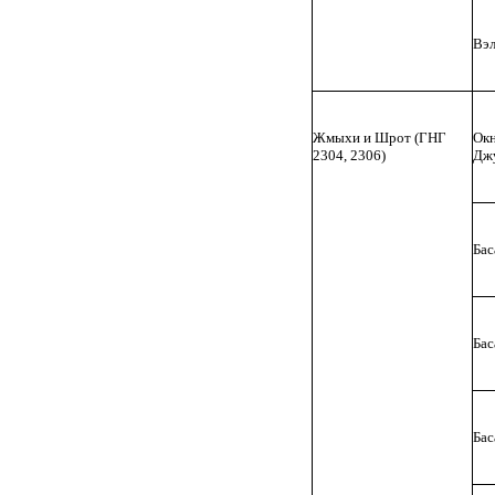
Вэл
Жмыхи и Шрот (ГНГ
Окн
2304, 2306)
Дж
Бас
Бас
Бас