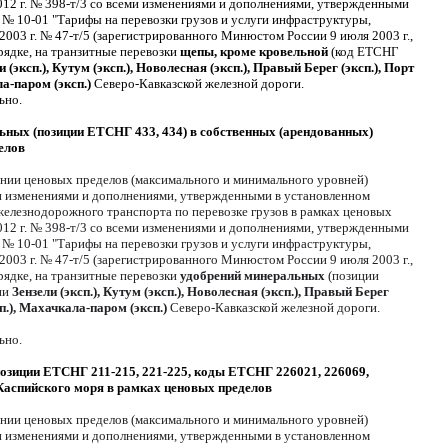
12 г. № 398-т/3 со всеми изменениями и дополнениями, утвержденными
№ 10-01 "Тарифы на перевозки грузов и услуги инфраструктуры,
03 г. № 47-т/5 (зарегистрированного Минюстом России 9 июля 2003 г.,
ядке, на транзитные перевозки
щепы, кроме кровельной
(код ЕТСНГ
и (эксп.), Кутум (эксп.), Новолесная (эксп.), Правый Берег (эксп.), Порт
а-паром (эксп.)
Северо-Кавказской железной дороги.
ьно.
ьных (позиции ЕТСНГ 433, 434) в собственных (арендованных)
елов
лении ценовых пределов (максимального и минимального уровней)
ми изменениями и дополнениями, утвержденными в установленном
 железнодорожного транспорта по перевозке грузов в рамках ценовых
12 г. № 398-т/3 со всеми изменениями и дополнениями, утвержденными
№ 10-01 "Тарифы на перевозки грузов и услуги инфраструктуры,
03 г. № 47-т/5 (зарегистрированного Минюстом России 9 июля 2003 г.,
ядке, на транзитные перевозки
удобрений минеральных
(позиции
ии
Зензели (эксп.), Кутум (эксп.), Новолесная (эксп.), Правый Берег
.), Махачкала-паром (эксп.)
Северо-Кавказской железной дороги.
ьно.
позиции ЕТСНГ 211-215, 221-225, коды ЕТСНГ 226021, 226069,
 Каспийского моря в рамках ценовых пределов
лении ценовых пределов (максимального и минимального уровней)
ми изменениями и дополнениями, утвержденными в установленном