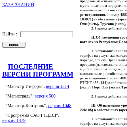
пределов (максимального и 
БАЗА ЗНАНИЙ
в установленном порядке, 
выполняемые российскими же
регистрационный номер 4882
103071
) в собственных (аре
Оля (эксп.), Трусово (эксп.)
2.
Период действия п
Найти :
II. Об изменении ур
вагонах из Республики Бел
1. Установить
в соотв
тарифов на услуги железнод
порядке, а также Правилами 
пределов (максимального и 
ПОСЛЕДНИЕ
в установленном порядке, 
ВЕРСИИ ПРОГРАММ
выполняемые российскими же
регистрационный номер 4882
ЕТСНГ
433, 434
) в собстве
"Магистр-Информ",
версия 1314
(эксп.), Порт Оля (эксп.), Тр
"Магистраль",
версия 500
2.
Период действия 
"Магистр-Контроль",
версия 1048
III. Об изменении у
226106) в собственных (ар
"Программа САО ГТД.ЭД",
1. Установить
в соотв
версия 1479
тарифов на услуги железнод