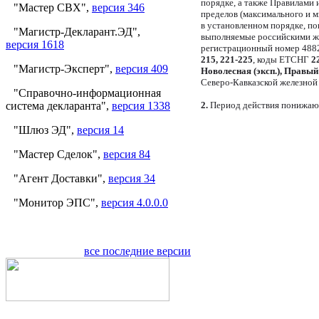
порядке, а также Правилами 
"Мастер СВХ",
версия 346
пределов (максимального и 
в установленном порядке, 
"Магистр-Декларант.ЭД",
выполняемые российскими же
версия 1618
регистрационный номер 4882
215, 221-225
, коды ЕТСНГ
2
"Магистр-Эксперт",
версия 409
Новолесная (эксп.), Правый Б
Северо-Кавказской железной
"Справочно-информационная
система декларанта",
версия 1338
2.
Период действия понижаю
"Шлюз ЭД",
версия 14
"Мастер Сделок",
версия 84
"Агент Доставки",
версия 34
"Монитор ЭПС",
версия 4.0.0.0
все последние версии