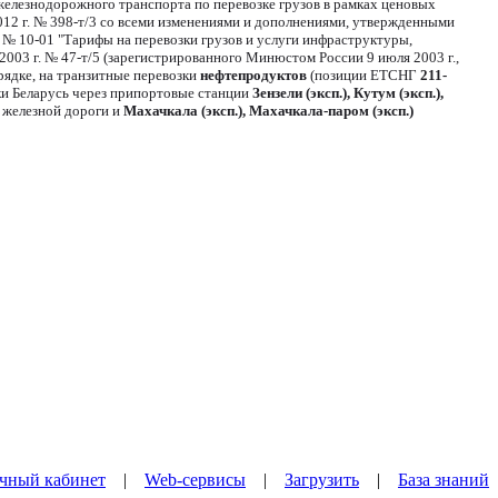
 железнодорожного транспорта по перевозке грузов в рамках ценовых
12 г. № 398-т/3 со всеми изменениями и дополнениями, утвержденными
№ 10-01 "Тарифы на перевозки грузов и услуги инфраструктуры,
03 г. № 47-т/5 (зарегистрированного Минюстом России 9 июля 2003 г.,
ядке, на транзитные перевозки
нефтепродуктов
(позиции ЕТСНГ
211-
ки Беларусь через припортовые станции
Зензели (эксп.), Кутум (эксп.),
железной дороги и
Махачкала (эксп.), Махачкала-паром (эксп.)
чный кабинет
|
Web-сервисы
|
Загрузить
|
База знаний