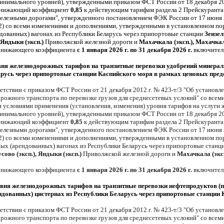
минимального уровней), утвержденными приказом ФСТ России от 18 декабря 20
понижающий коэффициент
0,85
к действующим тарифам раздела 2 Прейскуранта 
лезными дорогами", утвержденного постановлением ФЭК России от 17 июня 20
) со всеми изменениями и дополнениями, утвержденными в установленном пор
ндованных) вагонах из Республики Беларусь через припортовые станции
Зензел
, Яндыки (эксп.)
Приволжской железной дороги и
Махачкала (эксп.), Махачкал
онижающего коэффициента
с 1 января 2026 г. по 31 декабря 2026 г.
включител
овня железнодорожных тарифов на транзитные перевозки удобрений минерал
арусь через припортовые станции Каспийского моря в рамках ценовых пред
етствии с приказом ФСТ России от 21 декабря 2012 г. № 423-т/3 "Об установ
орожного транспорта по перевозке грузов для среднесетевых условий" со все
и условиями применения (установления, изменения) уровня тарифов на услуги
минимального уровней), утвержденными приказом ФСТ России от 18 декабря 20
понижающий коэффициент
0,85
к действующим тарифам раздела 2 Прейскуранта 
лезными дорогами", утвержденного постановлением ФЭК России от 17 июня 20
) со всеми изменениями и дополнениями, утвержденными в установленном пор
нных (арендованных) вагонах из Республики Беларусь через припортовые станц
усово (эксп.), Яндыки (эксп.)
Приволжской железной дороги и
Махачкала (эксп
понижающего коэффициента
с 1 января 2026 г. по 31 декабря 2026 г.
включител
ровня железнодорожных тарифов на транзитные перевозки нефтепродуктов (
ендованных) цистернах из Республики Беларусь через припортовые станции
етствии с приказом ФСТ России от 21 декабря 2012 г. № 423-т/3 "Об установ
орожного транспорта по перевозке грузов для среднесетевых условий" со все