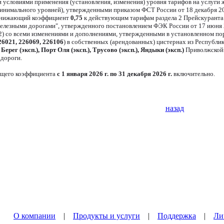
и условиями применения (установления, изменения) уровня тарифов на услуги
минимального уровней), утвержденными приказом ФСТ России от 18 декабря 20
понижающий коэффициент
0,75
к действующим тарифам раздела 2 Прейскуранта 
лезными дорогами", утвержденного постановлением ФЭК России от 17 июня 20
) со всеми изменениями и дополнениями, утвержденными в установленном пор
26021, 226069, 226106
) в собственных (арендованных) цистернах из Республи
ерег (эксп.), Порт Оля (эксп.), Трусово (эксп.), Яндыки (эксп.)
Приволжской 
 дороги.
щего коэффициента
с 1 января 2026 г. по 31 декабря 2026 г.
включительно.
назад
О компании
|
Продукты и услуги
|
Поддержка
|
Ли