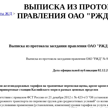
ВЫПИСКА ИЗ ПРОТО
ПРАВЛЕНИЯ ОАО "РЖД" 
ты Ж/Д
>
Выписка из протокола заседания правления ОАО "РЖД" 
Выписка из протокола заседания правления ОАО "РЖД" № 96
Дата официальной публикации
02.12.2
вня железнодорожных тарифов на транзитные перевозки щепы, кроме кровел
 припортовые станции Каспийского моря в рамках ценовых пределов
етствии с приказом ФСТ России от 21 декабря 2012 г. № 423-т/3 "Об установ
орожного транспорта по перевозке грузов для среднесетевых условий" со все
и условиями применения (установления, изменения) уровня тарифов на услуги