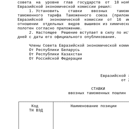
совета  на  уровне  глав  государств  от  18 ноя
Евразийской экономической комиссии решил:       
     1. Установить    ставки    ввозных    тамож
таможенного  тарифа  Таможенного  союза  (прилож
Евразийской   экономической  комиссии  от  16  и
отношении  отдельных  видов  вышивок из химическ
полотен согласно приложению.                    
     2. Настоящее  Решение вступает в силу по ис
дней с даты его официального опубликования.     
     Члены Совета Евразийской экономической коми
     От Республики Беларусь                     
     От Республики Казахстан                    
     От Российской Федерации                    
                                                
                                                
                                    Евразийской 
                                             от 
                                СТАВКИ          
                      ввозных таможенных пошлин 
┌──────────────┬────────────────────────────────
│     Код      │       Наименование позиции     
│    ТН ВЭД    │                                
│              │                                
│              │                                
│              │                                
│              │                                