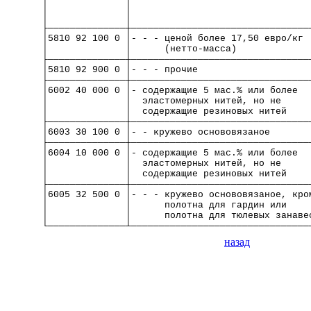
│              │                                
│              │                                
├──────────────┼────────────────────────────────
│5810 92 100 0 │- - - ценой более 17,50 евро/кг 
│              │      (нетто-масса)             
├──────────────┼────────────────────────────────
│5810 92 900 0 │- - - прочие                    
├──────────────┼────────────────────────────────
│6002 40 000 0 │- содержащие 5 мас.% или более  
│              │  эластомерных нитей, но не     
│              │  содержащие резиновых нитей    
├──────────────┼────────────────────────────────
│6003 30 100 0 │- - кружево основовязаное       
├──────────────┼────────────────────────────────
│6004 10 000 0 │- содержащие 5 мас.% или более  
│              │  эластомерных нитей, но не     
│              │  содержащие резиновых нитей    
├──────────────┼────────────────────────────────
│6005 32 500 0 │- - - кружево основовязаное, кро
│              │      полотна для гардин или    
│              │      полотна для тюлевых занаве
└──────────────┴────────────────────────────────
назад