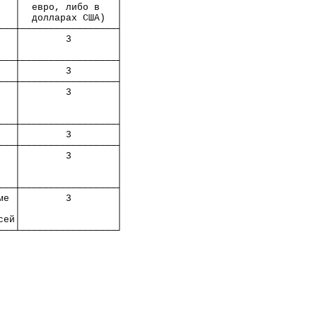
   │  евро, либо в   │
   │  долларах США)  │
───┼─────────────────┤
   │        3        │
   │                 │
───┼─────────────────┤
   │        3        │
───┼─────────────────┤
   │        3        │
   │                 │
   │                 │
───┼─────────────────┤
   │        3        │
───┼─────────────────┤
   │        3        │
   │                 │
   │                 │
───┼─────────────────┤
ме │        3        │
   │                 │
сей│                 │
───┴─────────────────┘