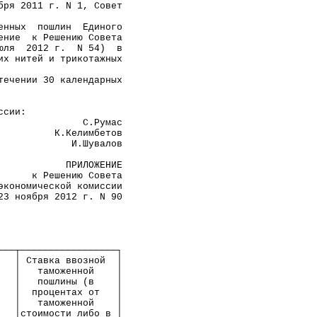
бря 2011 г. N 1, Совет
                     
енных  пошлин  Единого
ение  к Решению Совета
юля  2012 г.  N 54)  в
их нитей и трикотажных
                     
течении 30 календарных
                     
ссии:
               С.Румас
          К.Келимбетов
             И.Шувалов
            ПРИЛОЖЕНИЕ
      к Решению Совета
экономической комиссии
23 ноября 2012 г. N 90
                      
                      
───┬─────────────────┐
   │ Ставка ввозной  │
   │   таможенной    │
   │   пошлины (в    │
   │  процентах от   │
   │   таможенной    │
   │стоимости либо в │