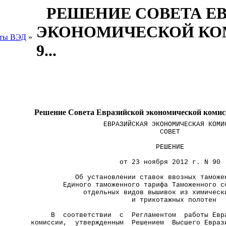
РЕШЕНИЕ СОВЕТА Е
ЭКОНОМИЧЕСКОЙ КОМИС
ты ВЭД
»
9...
Решение Совета Евразийской экономической комиссии
                  ЕВРАЗИЙСКАЯ ЭКОНОМИЧЕСКАЯ КОМИ
                                СОВЕТ           
                               РЕШЕНИЕ          
                      от 23 ноября 2012 г. N 90 
           Об установлении ставок ввозных таможе
        Единого таможенного тарифа Таможенного с
             отдельных видов вышивок из химическ
                         и трикотажных полотен  
     В  соответствии  с  Регламентом  работы Евр
комиссии,  утвержденным  Решением  Высшего Евраз