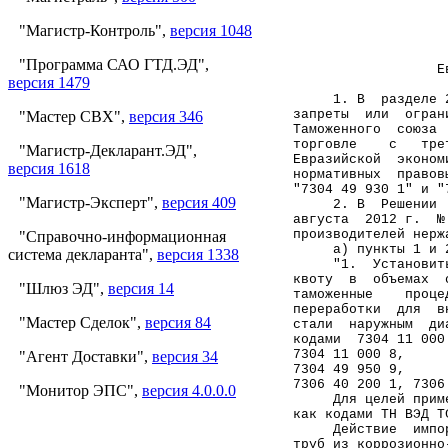
"Магистр-Контроль",
версия 1048
                   
                   
"Программа САО ГТД.ЭД",
                  Е
версия 1479
     1. В  разделе 
запреты  или  огран
"Мастер СВХ",
версия 346
Таможенного  союза 
торговле    с   тре
"Магистр-Декларант.ЭД",
Евразийской  эконом
версия 1618
нормативных  правов
"7304 49 930 1" и "
"Магистр-Эксперт",
версия 409
     2. В  Решении 
августа  2012 г.  №
производителей нерж
"Справочно-информационная
     а) пункты 1 и 
система декларанта",
версия 1338
     "1.  Установит
квоту  в  объемах  
"Шлюз ЭД",
версия 14
таможенные    проце
переработки  для  в
"Мастер Сделок",
версия 84
стали  наружным  ди
кодами  7304 11 000
7304 11 000 8,     
"Агент Доставки",
версия 34
7304 49 950 9,     
7306 40 200 1, 7306
"Монитор ЭПС",
версия 4.0.0.0
     Для целей прим
как кодами ТН ВЭД Т
     Действие  импо
труб из коррозионно