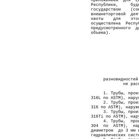
приложением  для  Е
Республики,     буд
государством    (со
внешнеторговой  дея
квоты    для    это
осуществлена  Респу
предусмотренного  д
объема).           
                   
                   
                   
                   
                   
     разновидностей
             не рас
     1. Трубы, прои
316L по ASTM), нару
     2. Трубы, прои
316 по ASTM), наруж
     3. Трубы, прои
316Ti по ASTM), нар
     4. Трубы,  про
304  по  ASTM),  на
диаметром  до 3 мм 
гидравлических сист