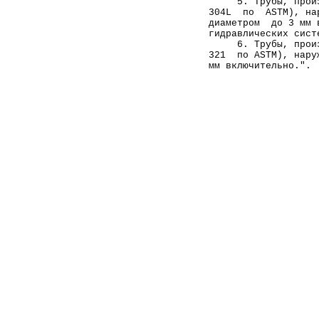
     5. Трубы, прои
304L  по  ASTM), на
диаметром  до 3 мм 
гидравлических сист
     6. Трубы, прои
321  по ASTM), нару
мм включительно.". 