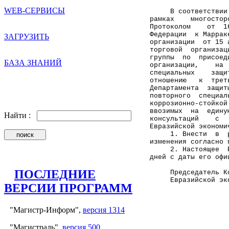
WEB-СЕРВИСЫ
     В соответствии
рамках    многостор
Протоколом    от  1
Федерации  к Маррак
ЗАГРУЗИТЬ
организации  от 15 
торговой  организац
группы  по  присоед
БАЗА ЗНАНИЙ
организации,    на 
специальных    защи
отношению   к  трет
Департамента  защит
повторного  специал
коррозионно-стойкой
ввозимых  на  едину
Найти :
консультаций    с  
Евразийской экономи
     1. Внести  в  
изменения согласно 
     2. Настоящее  
дней с даты его офи
ПОСЛЕДНИЕ
     Председатель К
     Евразийской эк
ВЕРСИИ ПРОГРАММ
                   
"Магистр-Информ",
версия 1314
                   
                   
                   
"Магистраль",
версия 500