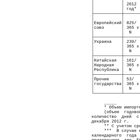
│           │ 2012 
│           │ год* 
├───────────┼──────
│           │      
│Европейский│ 825/ 
│союз       │ 365 х
│           │  N   
├───────────┼──────
│Украина    │ 230/ 
│           │ 365 х
│           │  N   
├───────────┼──────
│Китайская  │ 161/ 
│Народная   │ 365 х
│Республика │  N   
├───────────┼──────
│Прочие     │ 53/  
│государства│ 365 х
│           │  N   
└───────────┴──────
     _____
     * Объем импорт
     (объем  годово
количество  дней  с
декабря 2012 г.    
     ** С учетом ср
     ***  В случае 
календарного  года 