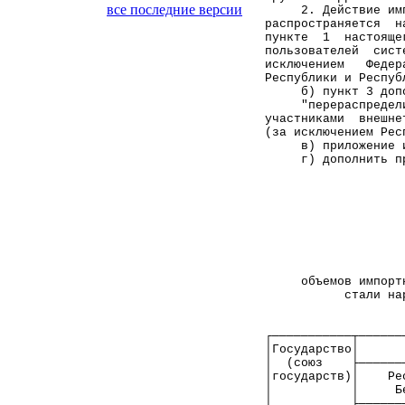
все последние версии
     2. Действие им
распространяется  н
пункте  1  настояще
пользователей  сист
исключением   Федер
Республики и Респуб
     б) пункт 3 доп
     "перераспредел
участниками  внешне
(за исключением Рес
     в) приложение 
     г) дополнить п
                   
                   
                   
                   
                   
     объемов импорт
           стали на
                   
┌───────────┬──────
│Государство│      
│  (союз    ├──────
│государств)│    Ре
│           │     Б
│           ├──────