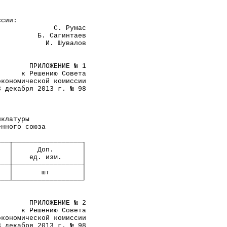
ссии:
              С. Румас 
          Б. Сагинтаев 
            И. Шувалов 
        ПРИЛОЖЕНИЕ № 1
      к Решению Совета
экономической комиссии
3 декабря 2013 г. № 98
                      
нклатуры              
енного союза          
───┬─────────────────┐
   │      Доп.       │
   │    ед. изм.     │
───┼─────────────────┤
   │       шт        │
───┴─────────────────┘
        ПРИЛОЖЕНИЕ № 2
      к Решению Совета
экономической комиссии
3 декабря 2013 г. № 98