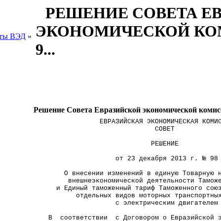
РЕШЕНИЕ СОВЕТА Е
ЭКОНОМИЧЕСКОЙ КОМИС
ты ВЭД
»
9...
Решение Совета Евразийской экономической комиссии
                  ЕВРАЗИЙСКАЯ ЭКОНОМИЧЕСКАЯ КОМИ
                                СОВЕТ           
                               РЕШЕНИЕ          
                      от 23 декабря 2013 г. № 98
         О внесении изменений в единую Товарную 
          внешнеэкономической деятельности Тамож
       и Единый таможенный тариф Таможенного сою
            отдельных видов моторных транспортны
                      с электрическим двигателем
     В  соответствии  с Договором о Евразийской 