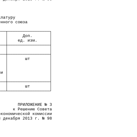
                      
клатуру               
енного союза          
───┬─────────────────┐
   │      Доп.       │
   │    ед. изм.     │
───┼─────────────────┤
   │                 │
───┼─────────────────┤
   │       шт        │
   │                 │
   │                 │
ли │                 │
   │                 │
───┼─────────────────┤
   │       шт        │
───┴─────────────────┘
        ПРИЛОЖЕНИЕ № 3
      к Решению Совета
экономической комиссии
3 декабря 2013 г. № 98
                      
                      