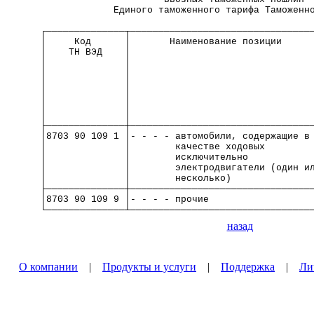
             Единого таможенного тарифа Таможенн
┌──────────────┬────────────────────────────────
│     Код      │       Наименование позиции     
│    ТН ВЭД    │                                
│              │                                
│              │                                
│              │                                
│              │                                
│              │                                
│              │                                
├──────────────┼────────────────────────────────
│8703 90 109 1 │- - - - автомобили, содержащие в
│              │        качестве ходовых        
│              │        исключительно           
│              │        электродвигатели (один и
│              │        несколько)              
├──────────────┼────────────────────────────────
│8703 90 109 9 │- - - - прочие                  
└──────────────┴────────────────────────────────
назад
О компании
|
Продукты и услуги
|
Поддержка
|
Ли