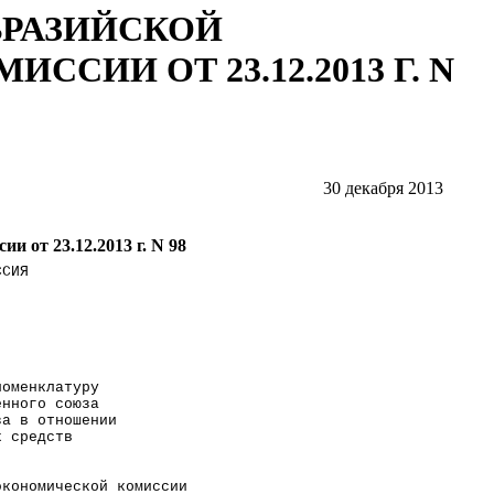
ВРАЗИЙСКОЙ
СИИ ОТ 23.12.2013 Г. N
30 декабря 2013
 от 23.12.2013 г. N 98
ССИЯ                  
                      
                      
                      
номенклатуру          
енного союза          
за в отношении        
х средств             
                      
экономической комиссии