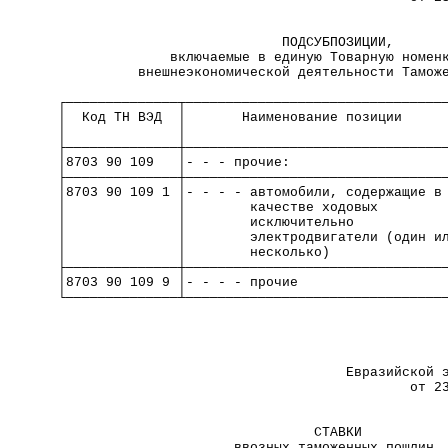
                            ПОДСУБПОЗИЦИИ,      
              включаемые в единую Товарную номен
          внешнеэкономической деятельности Тамож
┌──────────────┬────────────────────────────────
│  Код ТН ВЭД  │       Наименование позиции     
│              │                                
├──────────────┼────────────────────────────────
│8703 90 109   │- - - прочие:                   
├──────────────┼────────────────────────────────
│8703 90 109 1 │- - - - автомобили, содержащие в
│              │        качестве ходовых        
│              │        исключительно           
│              │        электродвигатели (один и
│              │        несколько)              
├──────────────┼────────────────────────────────
│8703 90 109 9 │- - - - прочие                  
└──────────────┴────────────────────────────────
                                                
                                                
                                    Евразийской 
                                            от 2
                                СТАВКИ          
                      ввозных таможенных пошлин 