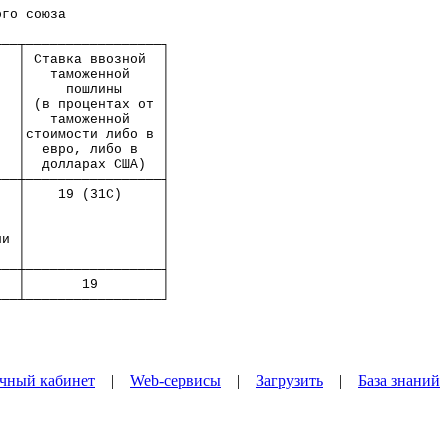
ого союза             
───┬─────────────────┐
   │ Ставка ввозной  │
   │   таможенной    │
   │     пошлины     │
   │ (в процентах от │
   │   таможенной    │
   │стоимости либо в │
   │  евро, либо в   │
   │  долларах США)  │
───┼─────────────────┤
   │    19 (31С)     │
   │                 │
   │                 │
ли │                 │
   │                 │
───┼─────────────────┤
   │       19        │
───┴─────────────────┘
чный кабинет
|
Web-сервисы
|
Загрузить
|
База знаний