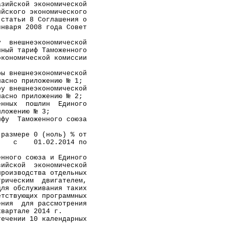
азийской экономической
ийского экономического
 статьи 8 Соглашения о
января 2008 года Совет
                     
у  внешнеэкономической
нный тариф Таможенного
экономической комиссии
                     
ры внешнеэкономической
ласно приложению № 1;
ру внешнеэкономической
ласно приложению № 2;
енных  пошлин  Единого
иложению № 3;        
ифу  Таможенного союза
                     
 размере 0 (ноль) % от
    с    01.02.2014 по
                     
енного союза и Единого
зийской  экономической
производства отдельных
трическим  двигателем,
для обслуживания таких
етствующих программных
ения  для рассмотрения
квартале 2014 г.     
течении 10 календарных
                     