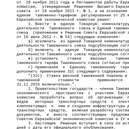
от  18 ноября 2011 года и Регламентом работы Евр
комиссии,  утвержденным  Решением  Высшего Евраз
совета  от 18 ноября 2011 г. № 1, и на основании
едином  таможенно-тарифном  регулировании от 25 
Евразийской экономической комиссии решил:       
     1. Внести  в  единую  Товарную  номенклатур
деятельности  Таможенного  союза и Единый таможе
союза  (приложение к Решению Совета Евразийской 
от 16 июля 2012 г. № 54) следующие изменения:   
     а) исключить  из единой Товарной номенклату
деятельности Таможенного союза подсубпозицию сог
     б) включить  в  единую  Товарную номенклату
деятельности Таможенного союза подсубпозиции сог
     в) установить    ставки    ввозных    тамож
таможенного тарифа Таможенного союза согласно пр
     г) примечания  к  Единому  таможенному  тар
дополнить примечанием 31С следующего содержания:
     "(31С)  Ставка ввозной таможенной пошлины в
таможенной        стоимости        применяется  
31.12.2015 включительно.".                      
     2. Правительствам государств - членов Тамож
экономического   пространства  с  участием  Евра
комиссии  проработать  вопрос  об  организации  
видов   моторных  транспортных  средств  с  элек
комплектующих  к  ним и создании инфраструктуры 
транспортных  средств,  включая разработку соотв
документов,  и  внести  соответствующие  предлож
Советом Евразийской экономической комиссии в IV 
     3. Настоящее  Решение вступает в силу по ис
дней с даты его официального опубликования.     