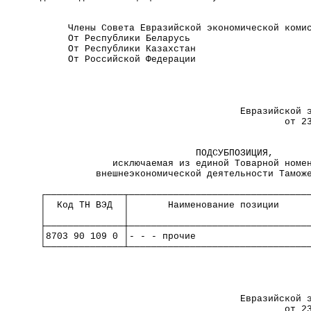
     Члены Совета Евразийской экономической коми
     От Республики Беларусь                     
     От Республики Казахстан                    
     От Российской Федерации                    
                                                
                                                
                                    Евразийской 
                                            от 2
                            ПОДСУБПОЗИЦИЯ,      
             исключаемая из единой Товарной номе
          внешнеэкономической деятельности Тамож
┌──────────────┬────────────────────────────────
│  Код ТН ВЭД  │       Наименование позиции     
│              │                                
├──────────────┼────────────────────────────────
│8703 90 109 0 │- - - прочие                    
└──────────────┴────────────────────────────────
                                                
                                                
                                    Евразийской 
                                            от 2