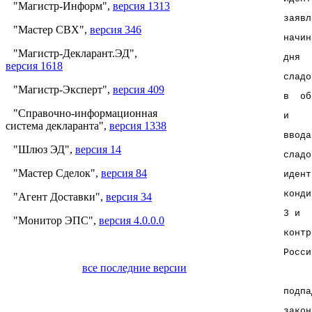
"Магистр-Информ",
версия 1313
заявл
"Мастер СВХ",
версия 346
начин
"Магистр-Декларант.ЭД",
дня  
версия 1618
сладо
"Магистр-Эксперт",
версия 409
в  об
"Справочно-информационная
и    
система декларанта",
версия 1338
ввода
"Шлюз ЭД",
версия 14
сладо
"Мастер Сделок",
версия 84
идент
конди
"Агент Доставки",
версия 34
3 и  
"Монитор ЭПС",
версия 4.0.0.0
контр
Росси
все последние версии
     
подпа
закон