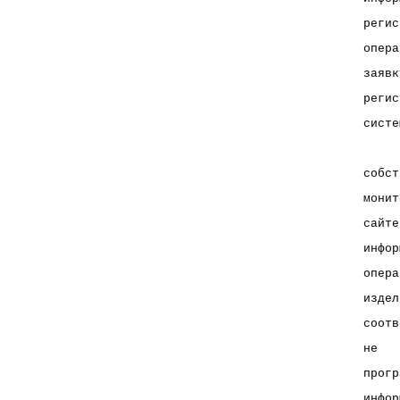
регис
опера
заявк
регис
систе
     
собст
монит
сайте
инфор
опера
издел
соотв
не   
прогр
инфор