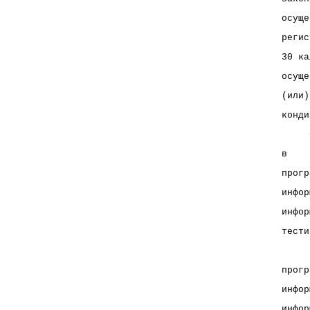
осуще
регис
30 ка
осуще
(или)
конди
     
в    
прогр
инфор
инфор
тести
     
прогр
инфор
инфор