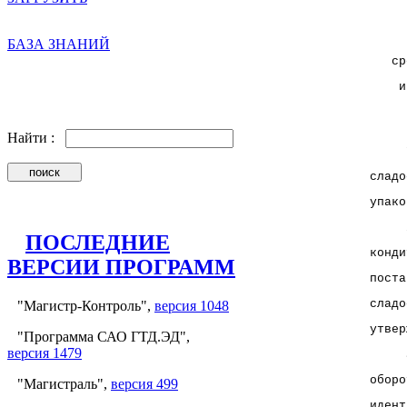
     
     
БАЗА ЗНАНИЙ
   ср
    и
     
Найти :
     
сладо
упако
     
ПОСЛЕДНИЕ
конди
ВЕРСИИ ПРОГРАММ
поста
сладо
"Магистр-Контроль",
версия 1048
утвер
"Программа САО ГТД.ЭД",
версия 1479
     
оборо
"Магистраль",
версия 499
идент