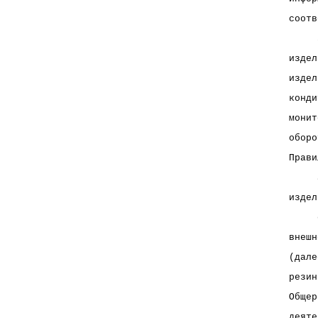
соотв
     
издел
издел
конди
монит
оборо
Прави
     
издел
     
внешн
(дале
резин
Общер
деяте