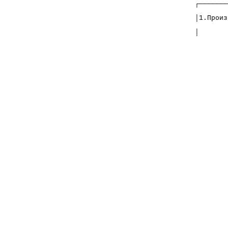
┌───────
│1.Произ
│       