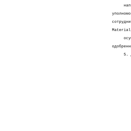
     нап
уполномо
сотрудни
Material
     осу
одобренн
     5. 
        
        
        
        
        
        