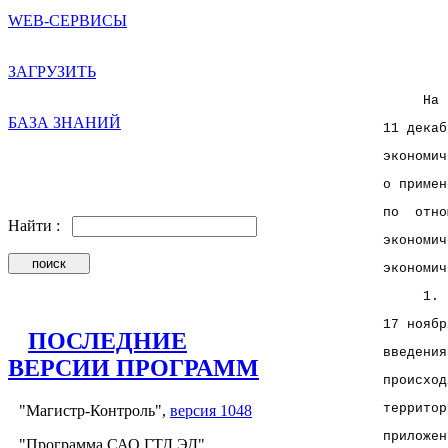
WEB-СЕРВИСЫ
        
        
ЗАГРУЗИТЬ
     На 
БАЗА ЗНАНИЙ
11 декаб
экономич
о примен
по  отно
Найти :
экономич
экономич
     1. 
17 ноябр
ПОСЛЕДНИЕ
введения
ВЕРСИИ ПРОГРАММ
происход
территор
"Магистр-Контроль",
версия 1048
приложен
"Программа САО ГТД.ЭД",