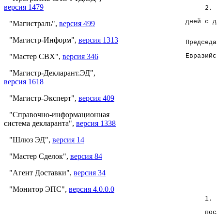
версия 1479
     2. 
дней с д
"Магистраль",
версия 499
"Магистр-Информ",
версия 1313
Председа
"Мастер СВХ",
версия 346
Евразийс
"Магистр-Декларант.ЭД",
версия 1618
        
        
"Магистр-Эксперт",
версия 409
        
"Справочно-информационная
система декларанта",
версия 1338
        
"Шлюз ЭД",
версия 14
        
"Мастер Сделок",
версия 84
        
"Агент Доставки",
версия 34
        
"Монитор ЭПС",
версия 4.0.0.0
     1. 
     пос