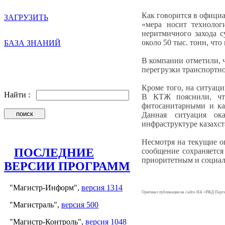
Как говорится в офици
ЗАГРУЗИТЬ
«мера носит технолог
неритмичного захода с
около 50 тыс. тонн, чт
БАЗА ЗНАНИЙ
В компании отметили, ч
перегрузки транспортн
Кроме того, на ситуаци
Найти :
В КТЖ пояснили, что
фитосанитарными и ка
Данная ситуация ок
инфраструктуре казахст
Несмотря на текущие о
ПОСЛЕДНИЕ
сообщение сохраняется
приоритетным и социал
ВЕРСИИ ПРОГРАММ
"Магистр-Информ",
версия 1314
Оригинал публикации на сайте ИА «РЖД-Парт
"Магистраль",
версия 500
"Магистр-Контроль",
версия 1048