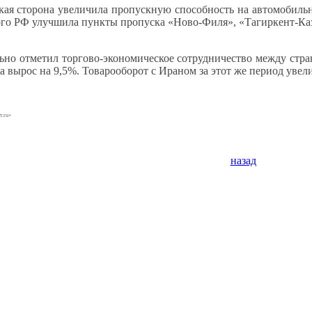
ская сторона увеличила пропускную способность на автомобильн
того РФ улучшила пункты пропуска «Ново-Филя», «Тагиркент-Ка
но отметил торгово-экономическое сотрудничество между стран
 вырос на 9,5%. Товарооборот с Ираном за этот же период увели
т.ru»
назад