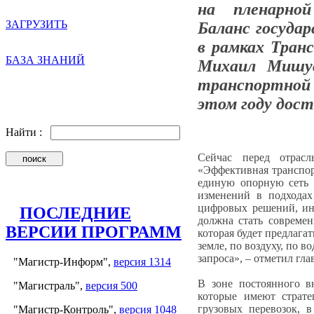
на пленарной
ЗАГРУЗИТЬ
Баланс госуда
в рамках Тран
БАЗА ЗНАНИЙ
Михаил Мишус
транспортной
этом году дост
Найти :
Сейчас перед отрас
«Эффективная транспорт
единую опорную сеть 
изменений в подходах
цифровых решений, инн
ПОСЛЕДНИЕ
должна стать современ
ВЕРСИИ ПРОГРАММ
которая будет предлага
земле, по воздуху, по 
запроса», – отметил гла
"Магистр-Информ",
версия 1314
В зоне постоянного в
"Магистраль",
версия 500
которые имеют страте
грузовых перевозок, 
"Магистр-Контроль",
версия 1048