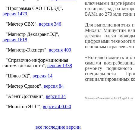
ключевыми партнёрами 
"Программа САО ГТД.ЭД",
полигона, задача кото
версия 1479
БАМа до 270 млн тонн в
"Мастер СВХ",
версия 346
Для выполнения этих п
Михаил Мишустин напо
"Магистр-Декларант.ЭД",
десятки тысяч молод
версия 1618
цифровыми технологиям
основным отраслевым 
"Магистр-Эксперт",
версия 409
«Но надо помнить и о 
"Справочно-информационная
самыми востребованны
система декларанта",
версия 1338
ремонту подвижного 
специальности. Пр
"Шлюз ЭД",
версия 14
специализированных ко
"Мастер Сделок",
версия 84
"Агент Доставки",
версия 34
Оригинал публикации на сайте ИА «gudok.ru»
"Монитор ЭПС",
версия 4.0.0.0
все последние версии