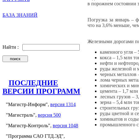
в порожнем состоянии з
БАЗА ЗНАНИЙ
Погрузка за январь – 
что на 3,6% меньше, че
Железными дорогами по
Найти :
каменного угля – 
кокса – 1,5 млн то
нефти и нефтепрод
руды железной и м
черных металлов –
лома черных метал
ПОСЛЕДНИЕ
химических и мин
ВЕРСИИ ПРОГРАММ
цемента – 1,7 млн 
лесных грузов – 3
зерна – 5,4 млн то
"Магистр-Информ",
версия 1314
строительных груз
руды цветной и се
"Магистраль",
версия 500
химикатов и соды 
промышленного сы
"Магистр-Контроль",
версия 1048
"Программа САО ГТД.ЭД",