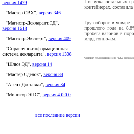
Погрузка остальных г
версия 1479
контейнерах, составила 
"Мастер СВХ",
версия 346
Грузооборот в январе 
"Магистр-Декларант.ЭД",
прошлого года на 8,8
версия 1618
пробега вагонов в пор
"Магистр-Эксперт",
версия 409
млрд тонно-км.
"Справочно-информационная
система декларанта",
версия 1338
Оригинал публикации на сайте «РЖД-company.r
"Шлюз ЭД",
версия 14
"Мастер Сделок",
версия 84
"Агент Доставки",
версия 34
"Монитор ЭПС",
версия 4.0.0.0
все последние версии