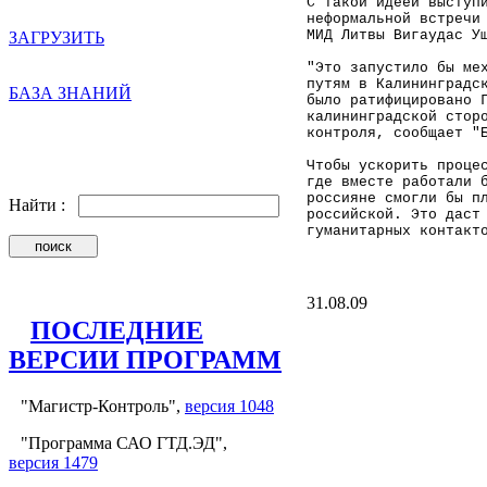
С такой идеей выступ
неформальной встречи
МИД
Литвы
Вигаудас У
ЗАГРУЗИТЬ
"Это запустило бы ме
путям в Калининградс
БАЗА ЗНАНИЙ
было ратифицировано 
калининградской стор
контроля, сообщает "
Чтобы ускорить проце
где вместе работали 
россияне смогли бы п
Найти :
российской. Это даст
гуманитарных контакт
31.08.09
ПОСЛЕДНИЕ
ВЕРСИИ ПРОГРАММ
"Магистр-Контроль",
версия 1048
"Программа САО ГТД.ЭД",
версия 1479