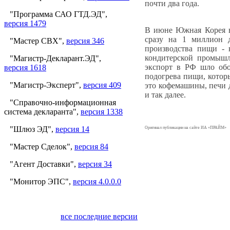
почти два года.
"Программа САО ГТД.ЭД",
версия 1479
В июне Южная Корея в
сразу на 1 миллион 
"Мастер СВХ",
версия 346
производства пищи - 
кондитерской промышл
"Магистр-Декларант.ЭД",
экспорт в РФ шло обо
версия 1618
подогрева пищи, котор
"Магистр-Эксперт",
версия 409
это кофемашины, печи
и так далее.
"Справочно-информационная
система декларанта",
версия 1338
"Шлюз ЭД",
версия 14
Оригинал публикации на сайте ИА «ПРАЙМ»
"Мастер Сделок",
версия 84
"Агент Доставки",
версия 34
"Монитор ЭПС",
версия 4.0.0.0
все последние версии