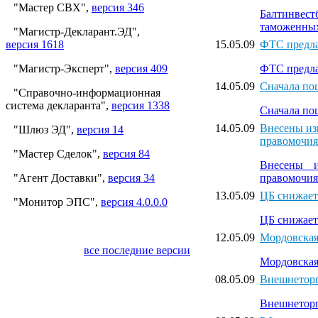
"Мастер СВХ",
версия 346
Балтинвес
таможенны
"Магистр-Декларант.ЭД",
версия 1618
15.05.09
ФТС предла
"Магистр-Эксперт",
версия 409
ФТС предла
14.05.09
Сначала по
"Справочно-информационная
система декларанта",
версия 1338
Сначала по
14.05.09
Внесены из
"Шлюз ЭД",
версия 14
правомочия
"Мастер Сделок",
версия 84
Внесены и
"Агент Доставки",
версия 34
правомочия
13.05.09
ЦБ снижает
"Монитор ЭПС",
версия 4.0.0.0
ЦБ снижает
12.05.09
Мордовская
все последние версии
Мордовская
08.05.09
Внешнеторг
Внешнеторг