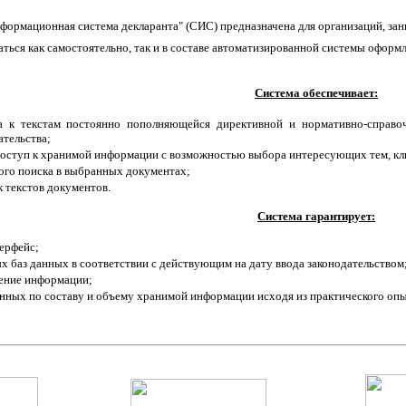
ормационная система декларанта"
(СИС) предназначена для организаций, з
ся как самостоятельно, так и в составе автоматизированной системы оформ
Система обеспечивает:
а к текстам постоянно пополняющейся директивной и нормативно-справо
ательства;
ступ к хранимой информации с возможностью выбора интересующих тем, ключе
ого поиска в выбранных документах;
 текстов документов.
Система гарантирует:
ерфейс;
 баз данных в соответствии с действующим на дату ввода законодательством
ение информации;
нных по составу и объему хранимой информации исходя из практического опы