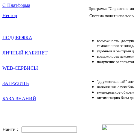
С-Платформа
Программа "Cправочно-инф
Нестор
Система может использовать
ПОДДЕРЖКА
возможность доступ
таможенного законод
удобный и быстрый до
ЛИЧНЫЙ КАБИНЕТ
возможность лексемн
получение распечаток
WEB-СЕРВИСЫ
"дружественный" инт
ЗАГРУЗИТЬ
наполнение служебных
еженедельное обновл
оптимизацию базы да
БАЗА ЗНАНИЙ
Найти :