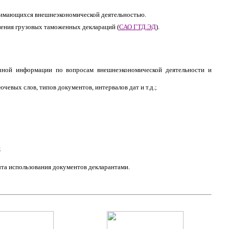
анимающихся внешнеэкономической деятельностью.
ления грузовых таможенных деклараций (
САО ГТД.ЭД
).
чной информации по вопросам внешнеэкономической деятельности и
вых слов, типов документов, интервалов дат и т.д.;
;
та использования документов декларантами.