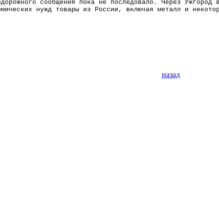
одорожного сообщения пока не последовало. Через Ужгород 
омических нужд товары из России, включая
металл
и некотор
назад