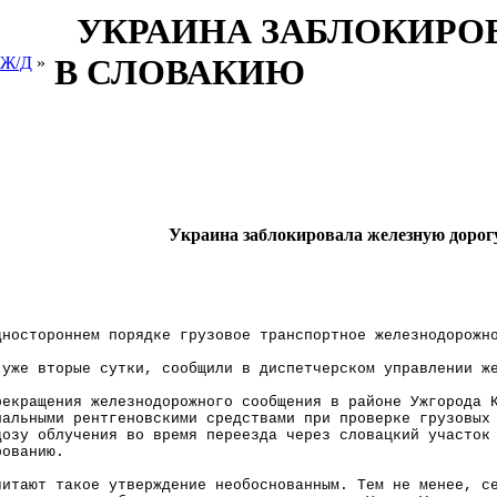
УКРАИНА ЗАБЛОКИРО
В СЛОВАКИЮ
 Ж/Д
»
Украина заблокировала железную дорог
дностороннем порядке грузовое транспортное железнодорожн
 уже вторые сутки, сообщили в диспетчерском управлении ж
рекращения железнодорожного сообщения в районе Ужгорода 
иальными рентгеновскими средствами при проверке грузовых
дозу облучения во время переезда через словацкий участок
рованию.
читают такое утверждение необоснованным. Тем не менее, с