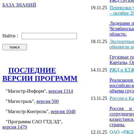
РЖД грузов
БАЗА ЗНАНИЙ
19.11.25
Перевозки 
– октябре 2
Лидерами п
Челябинска
области.
Найти :
18.11.25
Экспортные
обновили и
Грузовые п
Карталы, Ор
ПОСЛЕДНИЕ
14.11.25
РЖД и КТЖ 
ВЕРСИИ ПРОГРАММ
Реализация
российско-
объема груз
"Магистр-Информ",
версия 1314
13.11.25
Россия и Ка
"Магистраль",
версия 500
Россия и 
"Магистр-Контроль",
версия 1048
сотрудниче
казахстанс
"Программа САО ГТД.ЭД",
страны.
версия 1479
12.11.25
ОАО «РЖД» 