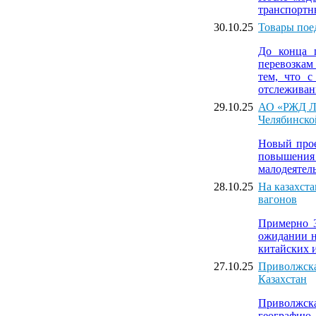
транспортны
30.10.25
Товары пое
До конца 
перевозкам
тем, что 
отслеживан
29.10.25
АО «РЖД Ло
Челябинско
Новый прое
повышения 
малодеятел
28.10.25
На казахста
вагонов
Примерно 3
ожидании н
китайских 
27.10.25
Приволжска
Казахстан
Приволжск
географию