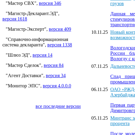
"Мастер СВХ",
версия 346
грузов
"Магистр-Декларант.ЭД",
Данная ме
версия 1618
стимулир
транспортн
"Магистр-Эксперт",
версия 409
10.11.25
Новый конт
возможност
"Справочно-информационная
система декларанта",
версия 1338
Вологодск
России бл
"Шлюз ЭД",
версия 14
Вологду с 
"Мастер Сделок",
версия 84
07.11.25
Дальневосто
"Агент Доставки",
версия 34
Спад приш
промышленн
"Монитор ЭПС",
версия 4.0.0.0
06.11.25
ОАО «РЖД» 
Азербайдж
Первая пар
все последние версии
Димитровгр
05.11.25
Минтранс за
процента
После моде