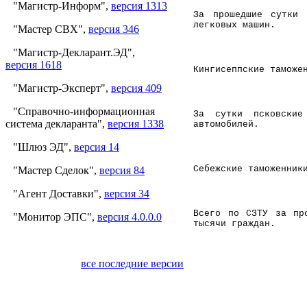
"Магистр-Информ",
версия 1313
За прошедшие сутки
легковых машин.
"Мастер СВХ",
версия 346
"Магистр-Декларант.ЭД",
версия 1618
Кингисеппские таможе
"Магистр-Эксперт",
версия 409
"Справочно-информационная
За сутки псковски
система декларанта",
версия 1338
автомобилей.
"Шлюз ЭД",
версия 14
Себежские таможенни
"Мастер Сделок",
версия 84
"Агент Доставки",
версия 34
Всего по СЗТУ за пр
"Монитор ЭПС",
версия 4.0.0.0
тысячи граждан.
все последние версии