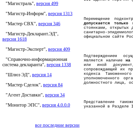
"Магистраль",
версия 499
"Магистр-Информ",
версия 1313
Перемещение подконт
допускается только 
"Мастер СВХ",
версия 346
стоянками, открытых 
санитарно-эпидемиоло
"Магистр-Декларант.ЭД",
официальном сайте Ро
версия 1618
"Магистр-Эксперт",
версия 409
Подтверждением осущ
"Справочно-информационная
является наличие
н
система декларанта",
версия 1338
или иной документ
сопровождающий их п
кодекса Таможенно
"Шлюз ЭД",
версия 14
уполномоченного орг
должностного лица, о
"Мастер Сделок",
версия 84
"Агент Доставки",
версия 34
Представление тамо
"Монитор ЭПС",
версия 4.0.0.0
указанной в Разделе 
все последние версии