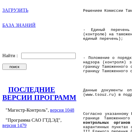
ЗАГРУЗИТЬ
Решением Комиссии Та
БАЗА ЗНАНИЙ
- Единый перечень 
(контролю) на таможе
единый перечень);
Найти :
- Положение о порядк
надзора (контроля) з
границу Таможенного 
границу Таможенного 
ПОСЛЕДНИЕ
Данные документы оп
(www.tsouz.ru) в под
ВЕРСИИ ПРОГРАММ
"Магистр-Контроль",
версия 1048
Согласно указанному 
границе Таможенного
"Программа САО ГТД.ЭД",
контрольных органо
версия 1479
карантинных пунктах 
III Единого перечня 