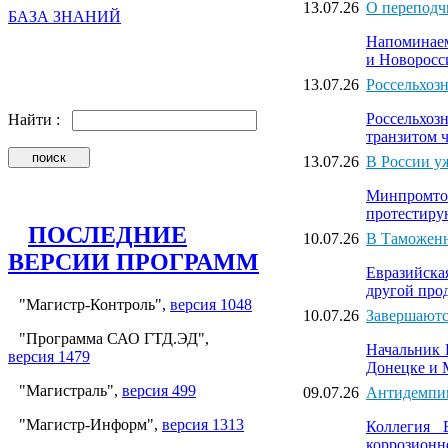
13.07.26
О переподч
БАЗА ЗНАНИЙ
Напоминаем
и Новоросс
13.07.26
Россельхозн
Россельхозн
Найти :
транзитом 
13.07.26
В России у
Минпромтор
протестиру
ПОСЛЕДНИЕ
10.07.26
В Таможенн
ВЕРСИИ ПРОГРАММ
Евразийска
другой про
"Магистр-Контроль",
версия 1048
10.07.26
​Завершают
"Программа САО ГТД.ЭД",
Начальник 
версия 1479
Донецке и 
"Магистраль",
версия 499
09.07.26
Антидемпин
"Магистр-Информ",
версия 1313
Коллегия 
коррозионн