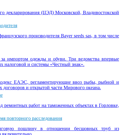
ого декларирования (ЦЭД) Московской, Владивостокской
водителя
ранцузского производителя Bayer seeds sas, в том числе
за импортом одежды и обуви. Три ведомства впервые
х налоговой и системы «Честный знак».
 кодекс ЕАЭС, регламентирующие ввоз рыбы, рыбной и
х договоров и открытой части Мирового океана.
ле
 ремонтных работ на таможенных объектах в Горловке,
мя повторного расследования
пинговую пошлину в отношении бесшовных труб из
а включительно.