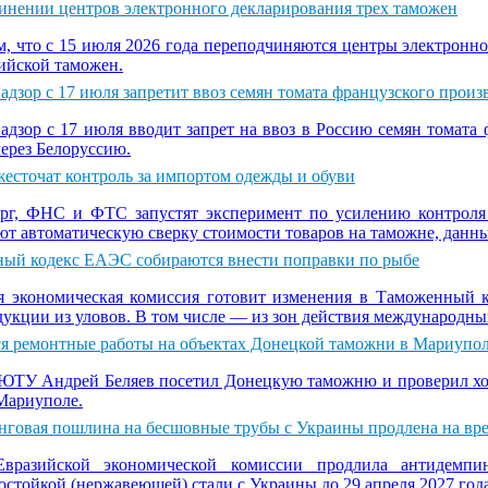
инении центров электронного декларирования трех таможен
, что с 15 июля 2026 года переподчиняются центры электронн
ийской таможен.
адзор с 17 июля запретит ввоз семян томата французского произ
адзор с 17 июля вводит запрет на ввоз в Россию семян томата ф
через Белоруссию.
жесточат контроль за импортом одежды и обуви
г, ФНС и ФТС запустят эксперимент по усилению контроля 
ют автоматическую сверку стоимости товаров на таможне, данны
ый кодекс ЕАЭС собираются внести поправки по рыбе
я экономическая комиссия готовит изменения в Таможенный
дукции из уловов. В том числе — из зон действия международны
ся ремонтные работы на объектах Донецкой таможни в Мариупо
ЮТУ Андрей Беляев посетил Донецкую таможню и проверил ход
Мариуполе.
говая пошлина на бесшовные трубы с Украины продлена на вре
Евразийской экономической комиссии продлила антидем
остойкой (нержавеющей) стали с Украины до 29 апреля 2027 год