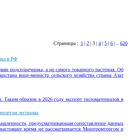
Страницы :
1
|
2
| 3 |
4
|
5
|
6
| ..
620
ика в РФ
мян подсолнечника, а не самого товарного растения. Об
захстана вице-министр сельского хозяйства страны Азат
в. Таким образом в 2026 году экспорт пиломатериалов в
импортом легпрома
мышленности, предусматривающая сопоставление данных
 настоящее время не рассматривается Минпромторгом и