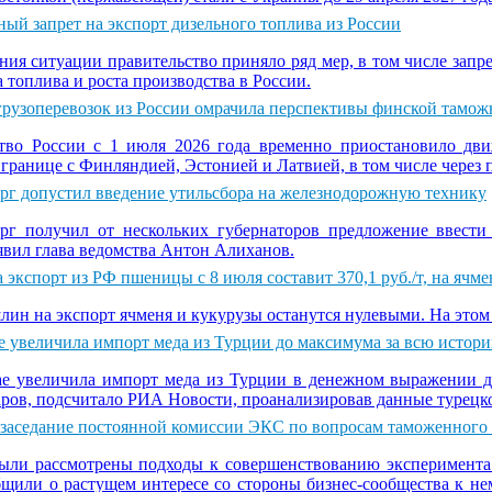
ый запрет на экспорт дизельного топлива из России
ния ситуации правительство приняло ряд мер, в том числе запр
 топлива и роста производства в России.
грузоперевозок из России омрачила перспективы финской тамож
тво России с 1 июля 2026 года временно приостановило дв
границе с Финляндией, Эстонией и Латвией, в том числе через 
г допустил введение утильсбора на железнодорожную технику
г получил от нескольких губернаторов предложение ввест
явил глава ведомства Антон Алиханов.
экспорт из РФ пшеницы с 8 июля составит 370,1 руб./т, на ячме
ин на экспорт ячменя и кукурузы останутся нулевыми. На этом 
ае увеличила импорт меда из Турции до максимума за всю истор
ае увеличила импорт меда из Турции в денежном выражении д
аров, подсчитало РИА Новости, проанализировав данные турецк
 заседание постоянной комиссии ЭКС по вопросам таможенного 
ыли рассмотрены подходы к совершенствованию эксперимента
бщили о растущем интересе со стороны бизнес-сообщества к не