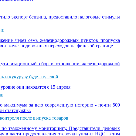
етило экспорт бензина, предоставило налоговые стимулы
ни
ижение через семь железнодорожных пунктов пропуска
пять железнодорожных переходов на финской границе.
и утилизационный сбор в отношении железнодорожной
нь и кукурузу будет нулевой
уровне они находятся с 15 апреля.
ию
о максимума за всю современную историю - почти 500
ой статслужбы.
контроля после выпуска товаров
 по таможенному мониторингу. Представители деловых
му в части предоставления отсрочки уплаты НДС, в том