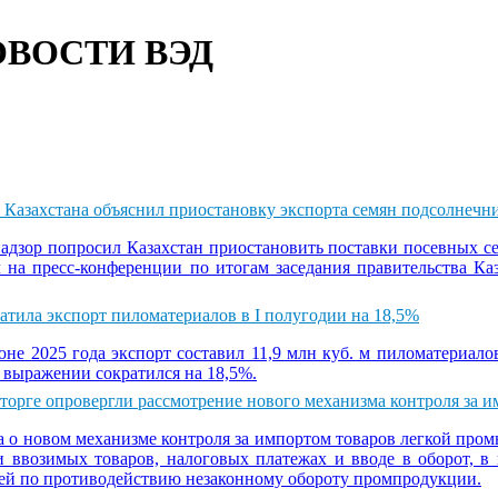
ВОСТИ ВЭД
 Казахстана объяснил приостановку экспорта семян подсолнечн
надзор попросил Казахстан приостановить поставки посевных се
л на пресс-конференции по итогам заседания правительства Ка
атила экспорт пиломатериалов в I полугодии на 18,5%
юне 2025 года экспорт составил 11,9 млн куб. м пиломатериало
 выражении сократился на 18,5%.
орге опровергли рассмотрение нового механизма контроля за 
 о новом механизме контроля за импортом товаров легкой про
и ввозимых товаров, налоговых платежах и вводе в оборот, в
ей по противодействию незаконному обороту промпродукции.