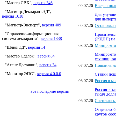
"Мастер СВХ",
версия 346
09.07.26
Введен полн
"Магистр-Декларант.ЭД",
Для улучше
версия 1618
для импорта
"Магистр-Эксперт",
версия 409
09.07.26
Остановка 
"Справочно-информационная
Правительс
система декларанта",
версия 1338
(ЖДПП) на 
08.07.26
Минпромтор
"Шлюз ЭД",
версия 14
Минпромтор
"Мастер Сделок",
версия 84
техники, за
"Агент Доставки",
версия 34
07.07.26
Пошлина на 
"Монитор ЭПС",
версия 4.0.0.0
Ставки пошл
06.07.26
Россия в м
Россия в м
все последние версии
тысяч долл
06.07.26
Состоялось
Отдельно б
кругов соо