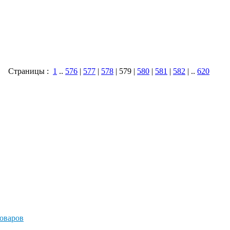
Страницы :
1
..
576
|
577
|
578
| 579 |
580
|
581
|
582
| ..
620
оваров