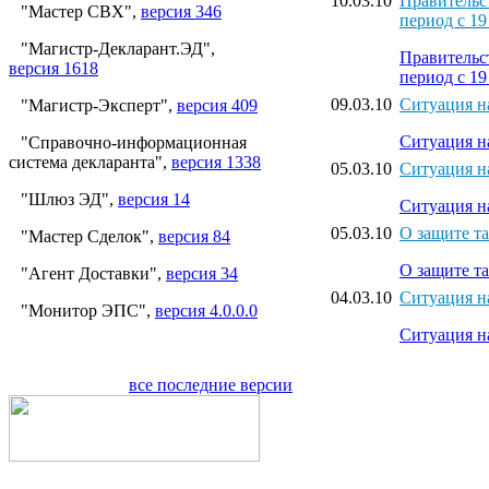
10.03.10
Правительс
"Мастер СВХ",
версия 346
период с 19
"Магистр-Декларант.ЭД",
Правительс
версия 1618
период с 19
09.03.10
Ситуация на
"Магистр-Эксперт",
версия 409
Ситуация на
"Справочно-информационная
система декларанта",
версия 1338
05.03.10
Ситуация на
"Шлюз ЭД",
версия 14
Ситуация на
05.03.10
О защите т
"Мастер Сделок",
версия 84
О защите т
"Агент Доставки",
версия 34
04.03.10
Ситуация на
"Монитор ЭПС",
версия 4.0.0.0
Ситуация на
все последние версии