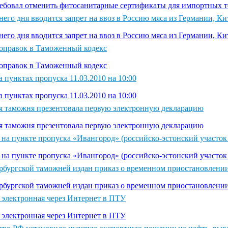
ебовал отменить фитосанитарные сертификаты для импортных т
его дня вводится запрет на ввоз в Россию мяса из Германии, К
его дня вводится запрет на ввоз в Россию мяса из Германии, К
поправок в Таможенный кодекс
поправок в Таможенный кодекс
 пунктах пропуска 11.03.2010 на 10:00
 пунктах пропуска 11.03.2010 на 10:00
я таможня презентовала первую электронную декларацию
я таможня презентовала первую электронную декларацию
 на пункте пропуска «Ивангород» (российско-эстонский участок
 на пункте пропуска «Ивангород» (российско-эстонский участок
рбургской таможней издан приказ о временном приостановлении
рбургской таможней издан приказ о временном приостановлении
я электронная через Интернет в ПТУ
я электронная через Интернет в ПТУ